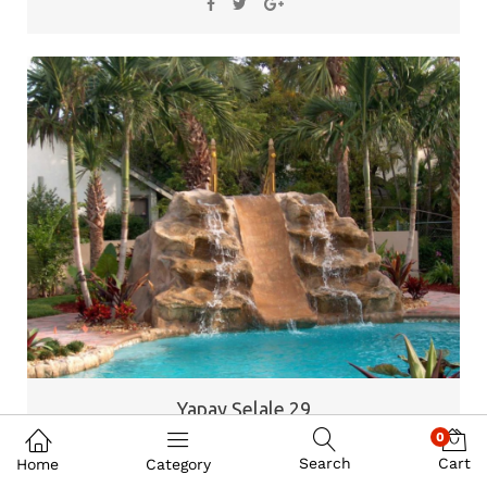
Yapay Şelale 29
0
Search
Cart
Home
Category