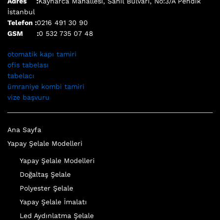
Adres :
Kaynarca Mahallesi, Sahil Bulvarı, No:3/A Pendik
İstanbul
Telefon :
0216 491 30 90
GSM :
0 532 735 07 48
otomatik kapı tamiri
ofis tabelası
tabelacı
ümraniye kombi tamiri
vize başvuru
Ana Sayfa
Yapay Şelale Modelleri
Yapay Şelale Modelleri
Doğaltaş Şelale
Polyester Şelale
Yapay Şelale İmalatı
Led Aydınlatma Şelale