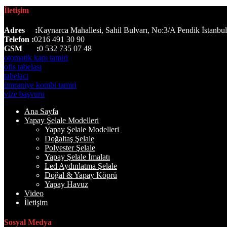
İletişim
Adres :
Kaynarca Mahallesi, Sahil Bulvarı, No:3/A Pendik İstanbul
Telefon :
0216 491 30 90
GSM :
0 532 735 07 48
otomatik kapı tamiri
ofis tabelası
tabelacı
ümraniye kombi tamiri
vize başvuru
Ana Sayfa
Yapay Şelale Modelleri
Yapay Şelale Modelleri
Doğaltaş Şelale
Polyester Şelale
Yapay Şelale İmalatı
Led Aydınlatma Şelale
Doğal & Yapay Köprü
Yapay Havuz
Video
İletişim
Sosyal Medya