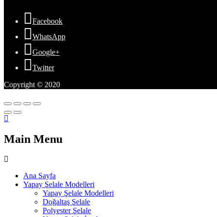
Facebook
WhatsApp
Google+
Twitter
Copyright © 2020
Main Menu
Ana Sayfa
Yapay Şelale Modelleri
Yapay Şelale Modelleri
Doğaltaş Şelale
Polyester Şelale