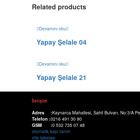
Related products
Devamını oku
Yapay Şelale 04
Devamını oku
Yapay Şelale 21
İletişim
Adres :
Kaynarca Mahallesi, Sahil Bulvarı, No:3/A Pe
Telefon :
0216 491 30 90
GSM :
0 532 735 07 48
otomatik kapı tamiri
ofis tabelası