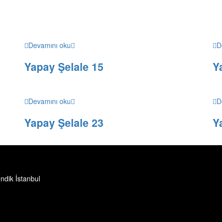
Devamını oku
D
Yapay Şelale 15
Y
Devamını oku
D
Yapay Şelale 23
Y
ndik İstanbul