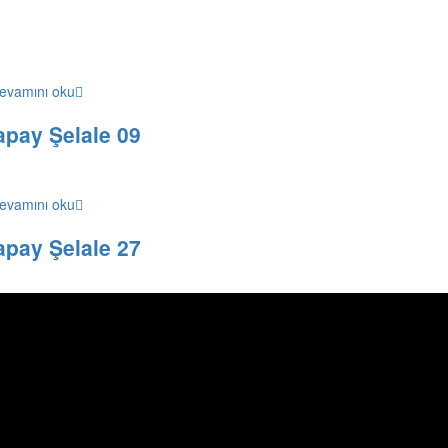
evamını oku
apay Şelale 09
evamını oku
apay Şelale 27