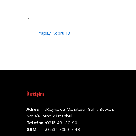
Yapay Köprü 13
İletişim
Adres :
Kaynarca Mahallesi, Sahil Bulvarı,
No:3/A Pendik İstanbul
Telefon :
0216 491 30 90
GSM :
0 532 735 07 48