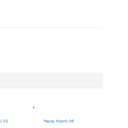
ü 02
Yapay Köprü 06