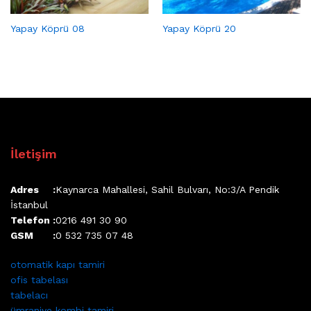
Yapay Köprü 08
Yapay Köprü 20
İletişim
Adres :
Kaynarca Mahallesi, Sahil Bulvarı, No:3/A Pendik
İstanbul
Telefon :
0216 491 30 90
GSM :
0 532 735 07 48
otomatik kapı tamiri
ofis tabelası
tabelacı
ümraniye kombi tamiri