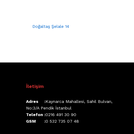
Doğaltaş Şelale 14
İletişim
Adres :
Kaynarca Mahallesi, Sahil Bulvarı,
No:3/A Pendik İstanbul
Telefon :
0216 491 30 90
GSM :
0 532 735 07 48