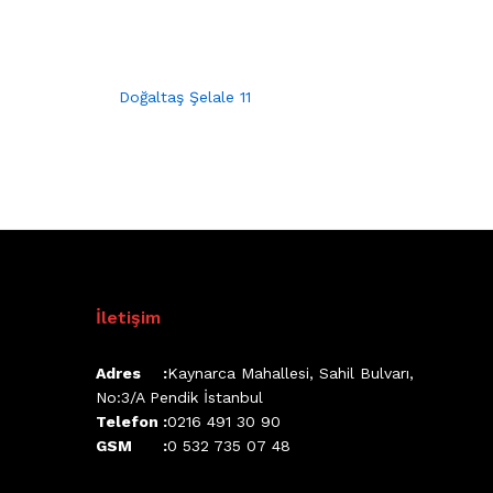
Doğaltaş Şelale 11
İletişim
Adres :
Kaynarca Mahallesi, Sahil Bulvarı,
No:3/A Pendik İstanbul
Telefon :
0216 491 30 90
GSM :
0 532 735 07 48