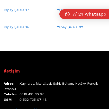
Yapay Şelale 17
Yapay Şelale 22
7/ 24 Whatsapp
Yapay Şelale 14
Yapay Şelale 02
İletişim
Adres :
Kaynarca Mahallesi, Sahil Bulvarı, No:3/A Pendik
İstanbul
Telefon :
0216 491 30 90
GSM :
0 532 735 07 48